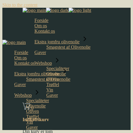
Skip to the content
Forside
Om os
Kontakt os
Ekstra jomfru olivenolie
Smagstest af Olivenolie
Forside
Gaver
Om os
Kontakt os
Webshop
Specialiteter
Ekstra jomfru olivenolie
Olivenolie
Smagstest af Olivenolie
Oliven
Gaver
Trøffel
Vin
Webshop
Gaver
Specialiteter
Olivenolie
0
Oliven
Trøffel
Indkøbskurv
Vin
Gaver
Din kurv er tom