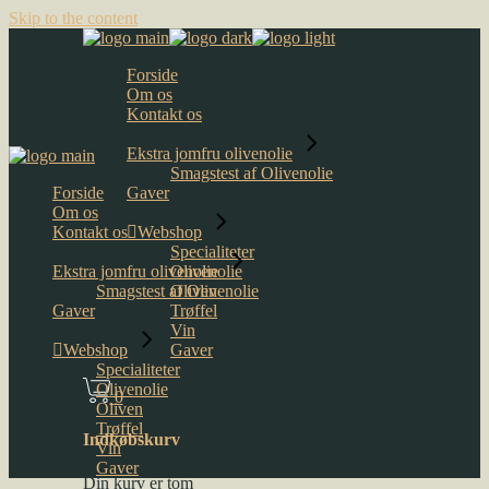
Skip to the content
Forside
Om os
Kontakt os
Ekstra jomfru olivenolie
Smagstest af Olivenolie
Forside
Gaver
Om os
Kontakt os
Webshop
Specialiteter
Ekstra jomfru olivenolie
Olivenolie
Smagstest af Olivenolie
Oliven
Gaver
Trøffel
Vin
Webshop
Gaver
Specialiteter
Olivenolie
0
Oliven
Trøffel
Indkøbskurv
Vin
Gaver
Din kurv er tom