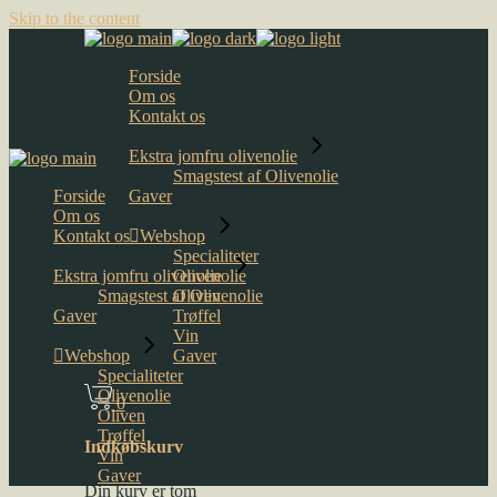
Skip to the content
Forside
Om os
Kontakt os
Ekstra jomfru olivenolie
Smagstest af Olivenolie
Forside
Gaver
Om os
Kontakt os
Webshop
Specialiteter
Ekstra jomfru olivenolie
Olivenolie
Smagstest af Olivenolie
Oliven
Gaver
Trøffel
Vin
Webshop
Gaver
Specialiteter
Olivenolie
0
Oliven
Trøffel
Indkøbskurv
Vin
Gaver
Din kurv er tom