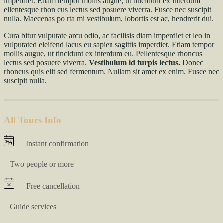
imperdiet. Etiam tempor mollis augue, ut tincidunt ex interdum
ellentesque rhon cus lectus sed posuere viverra.
Fusce nec suscipit
nulla. Maecenas po rta mi vestibulum, lobortis est ac, hendrerit dui.
Cura bitur vulputate arcu odio, ac facilisis diam imperdiet et leo in
vulputated eleifend lacus eu sapien sagittis imperdiet. Etiam tempor
mollis augue, ut tincidunt ex interdum eu. Pellentesque rhoncus
lectus sed posuere viverra.
Vestibulum id turpis lectus.
Donec
rhoncus quis elit sed fermentum. Nullam sit amet ex enim. Fusce nec
suscipit nulla.
All Tours Info
Instant confirmation
Two people or more
Free cancellation
Guide services