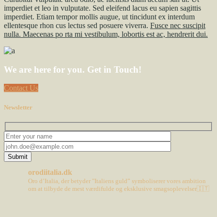
imperdiet et leo in vulputate. Sed eleifend lacus eu sapien sagittis
imperdiet. Etiam tempor mollis augue, ut tincidunt ex interdum
ellentesque rhon cus lectus sed posuere viverra.
Fusce nec suscipit
nulla. Maecenas po rta mi vestibulum, lobortis est ac, hendrerit dui.
We are here for you. Get in Touch!
Contact Us
Newsletter
Submit
orodiitalia.dk
Oro d’Italia, der betyder "Italiens guld” symboliserer vores ambition
om at tilbyde de mest værdifulde og eksklusive smagsoplevelser🇮🇹