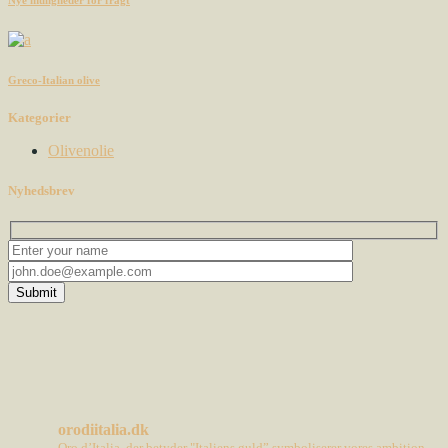
Greco-Italian olive
Kategorier
Olivenolie
Nyhedsbrev
Submit
orodiitalia.dk
Oro d’Italia, der betyder "Italiens guld” symboliserer vores ambition