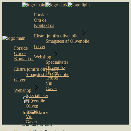
Skip
to
Forside
the
Om os
content
Kontakt os
Ekstra jomfru olivenolie
Smagstest af Olivenolie
Gaver
Forside
Om os
Webshop
Kontakt os
Specialiteter
Olivenolie
Ekstra jomfru olivenolie
Oliven
Smagstest af Olivenolie
Trøffel
Gaver
Vin
Gaver
Webshop
Specialiteter
Olivenolie
0
Oliven
Trøffel
Indkøbskurv
Vin
Gaver
Din kurv er tom