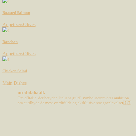
Roasted Salmon
Appetizers
Olives
Banchan
Appetizers
Olives
Chicken Salad
Main Dishes
orodiitalia.dk
Oro d’Italia, der betyder "Italiens guld” symboliserer vores ambition
om at tilbyde de mest værdifulde og eksklusive smagsoplevelser🇮🇹