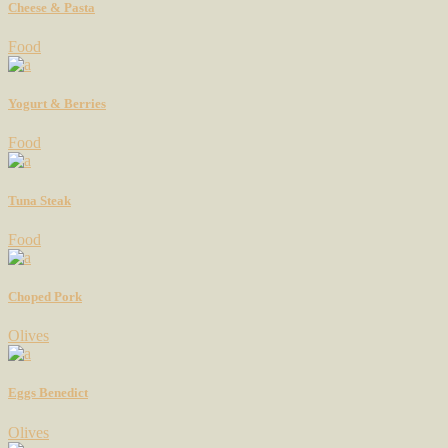
Cheese & Pasta
Food
Yogurt & Berries
Food
Tuna Steak
Food
Choped Pork
Olives
Eggs Benedict
Olives