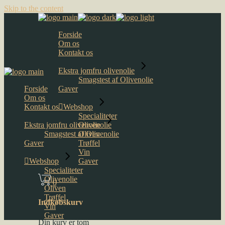
Skip to the content
Forside
Om os
Kontakt os
Ekstra jomfru olivenolie
Smagstest af Olivenolie
Forside
Gaver
Om os
Kontakt os
Webshop
Specialiteter
Ekstra jomfru olivenolie
Olivenolie
Smagstest af Olivenolie
Oliven
Gaver
Trøffel
Vin
Webshop
Gaver
Specialiteter
Olivenolie
0
Oliven
Trøffel
Indkøbskurv
Vin
Gaver
Din kurv er tom