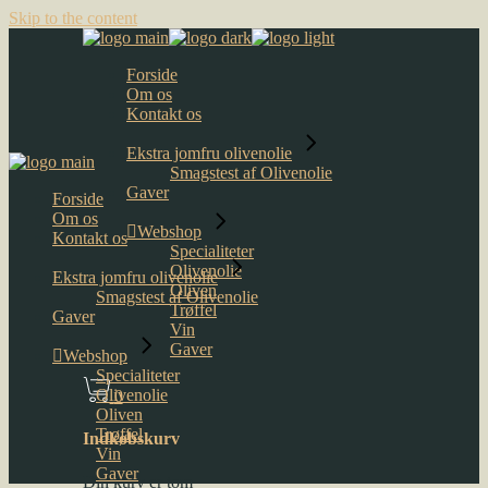
Skip to the content
Forside
Om os
Kontakt os
Ekstra jomfru olivenolie
Smagstest af Olivenolie
Gaver
Forside
Om os
Webshop
Kontakt os
Specialiteter
Olivenolie
Ekstra jomfru olivenolie
Oliven
Smagstest af Olivenolie
Trøffel
Gaver
Vin
Gaver
Webshop
Specialiteter
Olivenolie
0
Oliven
Trøffel
Indkøbskurv
Vin
Gaver
Din kurv er tom