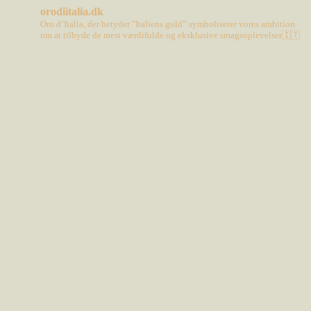
orodiitalia.dk
Oro d’Italia, der betyder "Italiens guld” symboliserer vores ambition
om at tilbyde de mest værdifulde og eksklusive smagsoplevelser🇮🇹