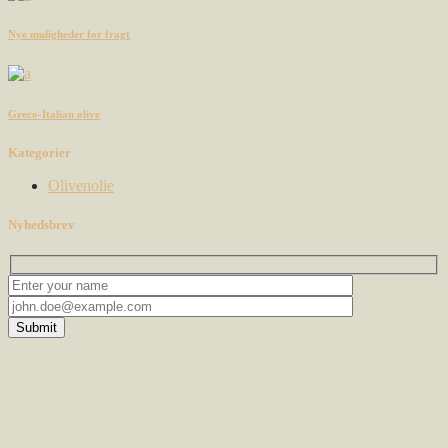
Nye muligheder for fragt
Greco-Italian olive
Kategorier
Olivenolie
Nyhedsbrev
Submit