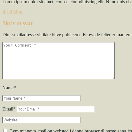
Lorem ipsum dolor sit amet, consectetur adipiscing elit. Nunc quis ris
Read More
Skriv et svar
Din e-mailadresse vil ikke blive publiceret.
Krævede felter er marker
Name*
Email*
Gem mit navn, mail og websted i denne browser til næste gang j