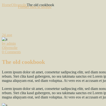
Home
Olivenolie
The old cookbook
Fortsæt med at shoppe
24
aug
by admin
Olivenolie
0 Comments
The old cookbook
Lorem ipsum dolor sit amet, consetetur sadipscing elitr, sed diam non
rebum. Stet clita kasd gubergren, no sea takimata sanctus est Lorem i
magna aliquyam erat, sed diam voluptua. At vero eos et accusam et jus
Lorem ipsum dolor sit amet, consetetur sadipscing elitr, sed diam non
rebum. Stet clita kasd gubergren, no sea takimata sanctus est Lorem i
magna aliquyam erat, sed diam voluptua. At vero eos et accusam et jus