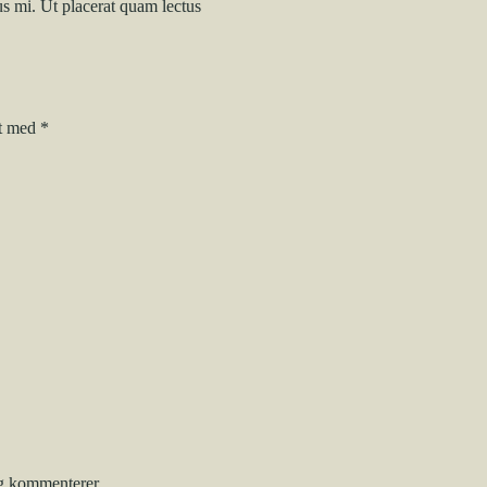
us mi. Ut placerat quam lectus
et med
*
eg kommenterer.