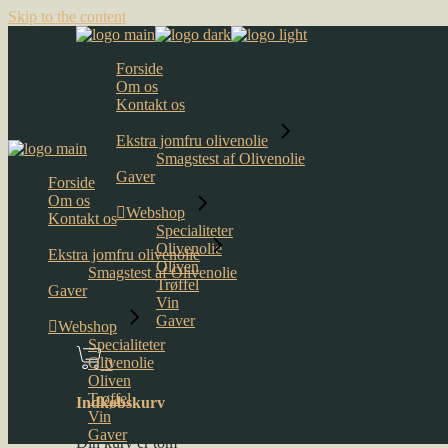
Skip to the content
Forside
Om os
Kontakt os
Ekstra jomfru olivenolie
Smagstest af Olivenolie
Gaver
Forside
Om os
Webshop
Kontakt os
Specialiteter
Olivenolie
Ekstra jomfru olivenolie
Oliven
Smagstest af Olivenolie
Trøffel
Gaver
Vin
Gaver
Webshop
Specialiteter
Olivenolie
0
Oliven
Trøffel
Indkøbskurv
Vin
Gaver
Din kurv er tom