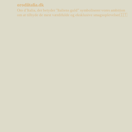
orodiitalia.dk
Oro d’Italia, der betyder "Italiens guld” symboliserer vores ambition
om at tilbyde de mest værdifulde og eksklusive smagsoplevelser🇮🇹