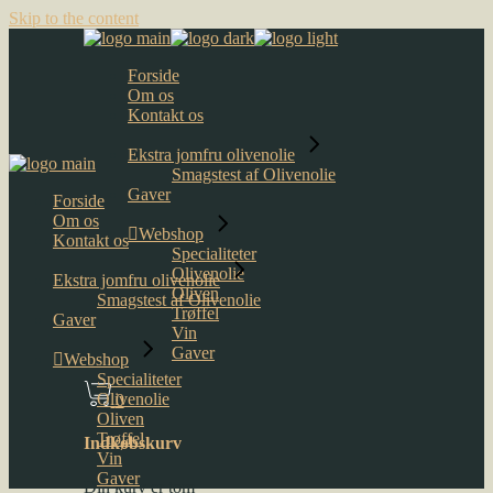
Skip to the content
Forside
Om os
Kontakt os
Ekstra jomfru olivenolie
Smagstest af Olivenolie
Gaver
Forside
Om os
Webshop
Kontakt os
Specialiteter
Olivenolie
Ekstra jomfru olivenolie
Oliven
Smagstest af Olivenolie
Trøffel
Gaver
Vin
Gaver
Webshop
Specialiteter
Olivenolie
0
Oliven
Trøffel
Indkøbskurv
Vin
Gaver
Din kurv er tom