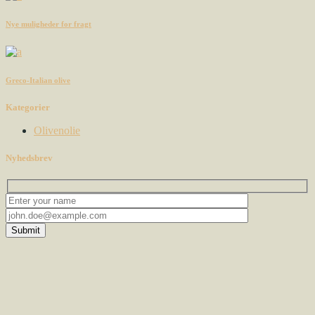
Nye muligheder for fragt
Greco-Italian olive
Kategorier
Olivenolie
Nyhedsbrev
Submit